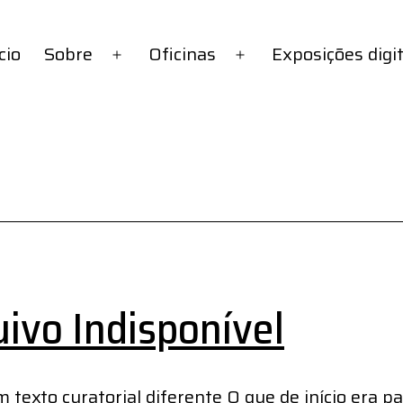
cio
Sobre
Oficinas
Exposições digi
Abrir
Abrir
menu
menu
ivo Indisponível
 texto curatorial diferente O que de início era pa