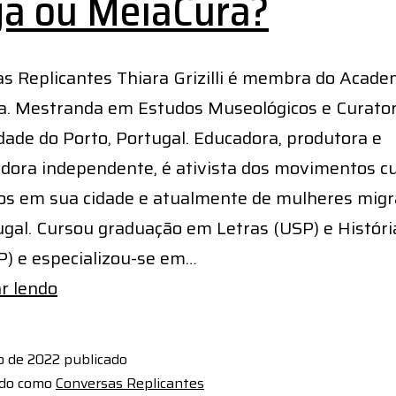
a ou MeiaCura?
s Replicantes Thiara Grizilli é membra do Acade
a. Mestranda em Estudos Museológicos e Curator
dade do Porto, Portugal. Educadora, produtora e
dora independente, é ativista dos movimentos cu
cos em sua cidade e atualmente de mulheres mig
gal. Cursou graduação em Letras (USP) e Históri
) e especializou-se em…
Mega
r lendo
ou
MeiaCura?
o de 2022
publicado
ado como
Conversas Replicantes