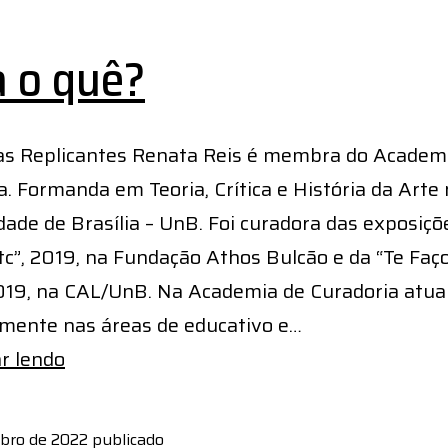
a o quê?
s Replicantes Renata Reis é membra do Academ
a. Formanda em Teoria, Crítica e História da Arte
dade de Brasília – UnB. Foi curadora das exposiçõ
tc”, 2019, na Fundação Athos Bulcão e da “Te Faç
2019, na CAL/UnB. Na Academia de Curadoria atua
lmente nas áreas de educativo e…
Cura
r lendo
o
quê?
bro de 2022
publicado