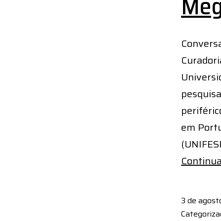
Meg
Conversa
Curadori
Universi
pesquisa
periféri
em Portu
(UNIFESP
Continua
3 de agost
Categoriz