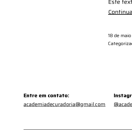
Este tex
Continua
18 de maio
Categoriz
Entre em contato:
Instag
academiadecuradoria@gmail.com
@acade