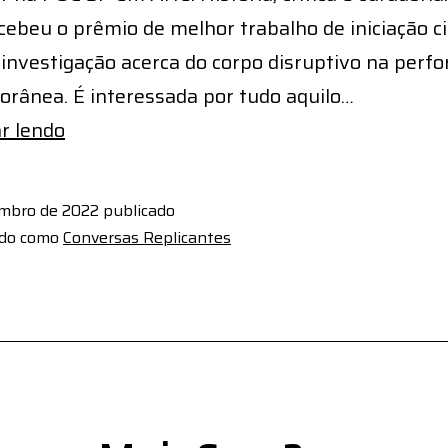
cebeu o prêmio de melhor trabalho de iniciação ci
 investigação acerca do corpo disruptivo na perf
rânea. É interessada por tudo aquilo…
As
r lendo
polêmicas
do/no
embro de 2022
publicado
sistema
ado como
Conversas Replicantes
artístico