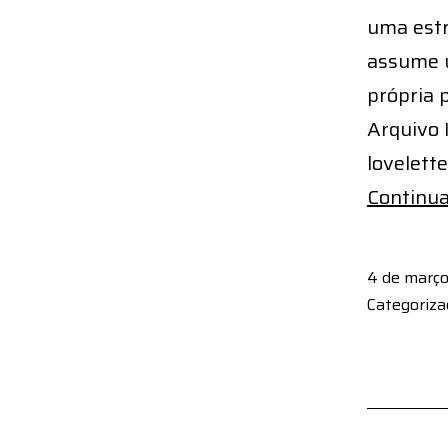
uma estr
assume u
própria 
Arquivo 
lovelett
Continua
4 de março
Categoriz