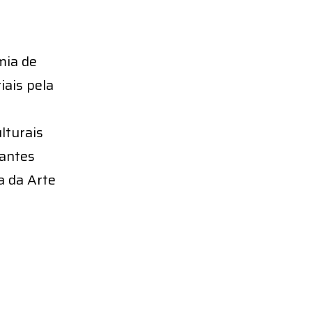
mia de
iais pela
lturais
rantes
a da Arte