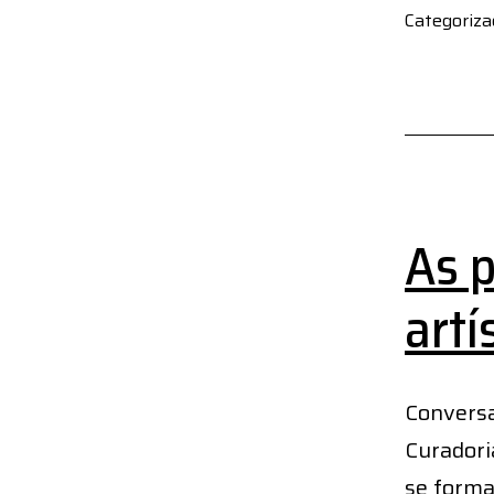
Categoriz
As 
artí
Convers
Curadori
se forma