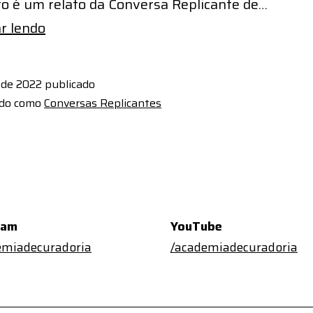
to é um relato da Conversa Replicante de…
Bodes
r lendo
do
digital
 de 2022
publicado
ado como
Conversas Replicantes
ram
YouTube
miadecuradoria
/
academiadecuradoria