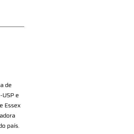
a de
H-USP e
de Essex
sadora
do país.