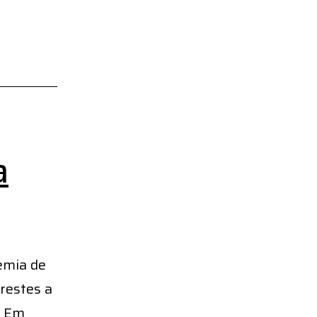
a
emia de
restes a
. Em