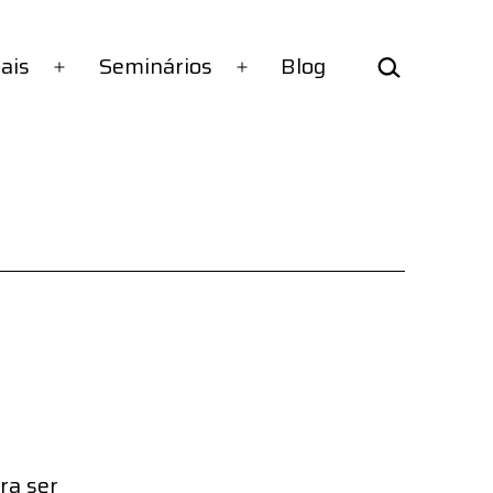
Pesquisar…
tais
Seminários
Blog
Abrir
Abrir
menu
menu
ra ser