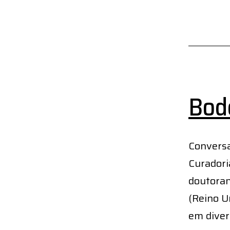
Bode
Convers
Curadori
doutoran
(Reino U
em diver