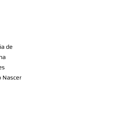
ia de
 na
es
o Nascer